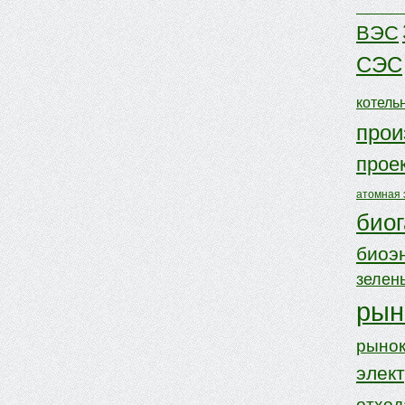
ВЭС
СЭС
котель
прои
прое
атомная 
биог
биоэ
зелен
рын
рынок
элек
отхо