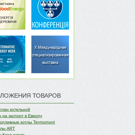
ЛОЖЕНИЯ ТОВАРОВ
план котельной
 на экспорт в Европу
опливные котлы Termomont
олы ART
 Киев купить