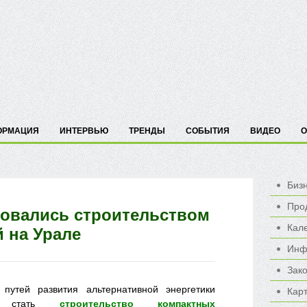
ОРМАЦИЯ
ИНТЕРВЬЮ
ТРЕНДЫ
СОБЫТИЯ
ВИДЕО
О
Биз
Про
совались строительством
Кал
 на Урале
Инф
Зак
путей развития альтернативной энергетики
Карт
т стать
строительство компактных