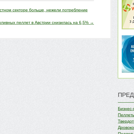
стном секторе больше, нежели потребление
пливных пеллет в Австрии снизилась на 6,5%
→
ПРЕД
Бизнес-
Пеллеты
Твердот
Дровок
Пеллеты