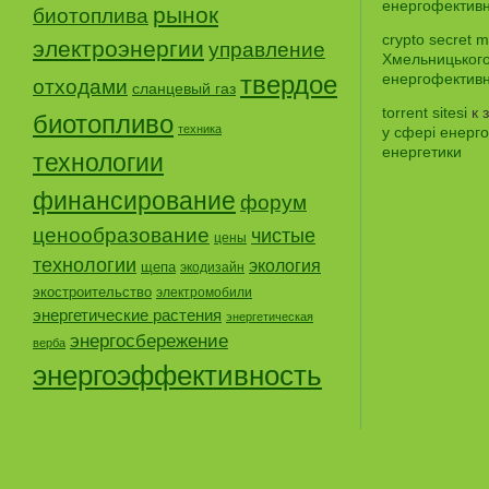
енергофективно
рынок
биотоплива
crypto secret 
электроэнергии
управление
Хмельницького
твердое
енергофективно
отходами
сланцевый газ
torrent sitesi
к 
биотопливо
техника
у сфері енерго
енергетики
технологии
финансирование
форум
ценообразование
чистые
цены
технологии
экология
щепа
экодизайн
экостроительство
электромобили
энергетические растения
энергетическая
энергосбережение
верба
энергоэффективность