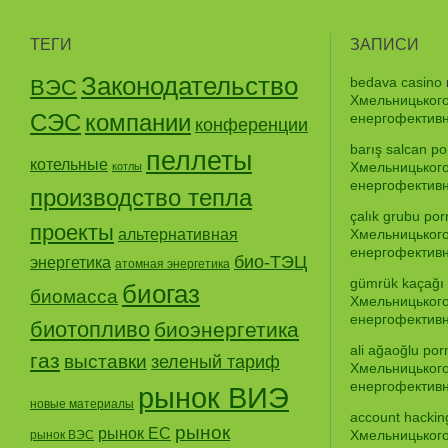
ТЕГИ
ЗАПИСИ
Законодательство
bedava casino
ВЭС
Хмельницького
СЭС
компании
енергофективно
конференции
barış salcan po
пеллеты
котельные
Хмельницького
котлы
енергофективно
производство тепла
çalık grubu por
проекты
альтернативная
Хмельницького
енергофективно
био-ТЭЦ
энергетика
атомная энергетика
gümrük kaçağı
биогаз
биомасса
Хмельницького
енергофективно
биотопливо
биоэнергетика
ali ağaoğlu por
газ
выставки
зеленый тариф
Хмельницького
енергофективно
рынок ВИЭ
новые материалы
account hackin
рынок
рынок ЕС
Хмельницького
рынок ВЭС